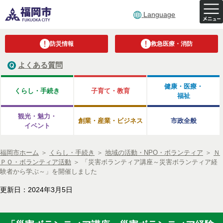
Language
防災情報
救急医療・消防
よくある質問
健康・医療・
くらし・手続き
子育て・教育
福祉
観光・魅力・
創業・産業・ビジネス
市政全般
イベント
福岡市ホーム
＞
くらし・手続き
＞
地域の活動・NPO・ボランティア
＞
Ｎ
ＰＯ・ボランティア活動
＞
「災害ボランティア講座～災害ボランティア経
験者から学ぶ～」を開催しました
更新日：2024年3月5日