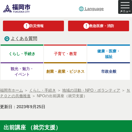
Language
防災情報
救急医療・消防
よくある質問
健康・医療・
くらし・手続き
子育て・教育
福祉
観光・魅力・
創業・産業・ビジネス
市政全般
イベント
福岡市ホーム
＞
くらし・手続き
＞
地域の活動・NPO・ボランティア
＞
Ｎ
ＰＯとの共働推進
＞
NPOの出前講座（就労支援）
更新日：2023年9月25日
出前講座 （就労支援）