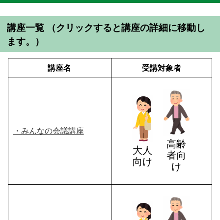
講座一覧 （クリックすると講座の詳細に移動し
ます。）
講座名
受講対象者
・みんなの会議講座
高齢
大人
者向
向け
け