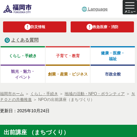
Language
防災情報
救急医療・消防
よくある質問
健康・医療・
くらし・手続き
子育て・教育
福祉
観光・魅力・
創業・産業・ビジネス
市政全般
イベント
福岡市ホーム
＞
くらし・手続き
＞
地域の活動・NPO・ボランティア
＞
Ｎ
ＰＯとの共働推進
＞
NPOの出前講座（まちづくり）
更新日：2025年10月24日
出前講座 （まちづくり）