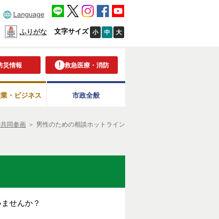
Language
文字サイズ
ふりがな
小
中
大
防災情報
救急医療・消防
産業・ビジネス
市政全般
女共同参画
＞
男性のための相談ホットライン
いませんか？