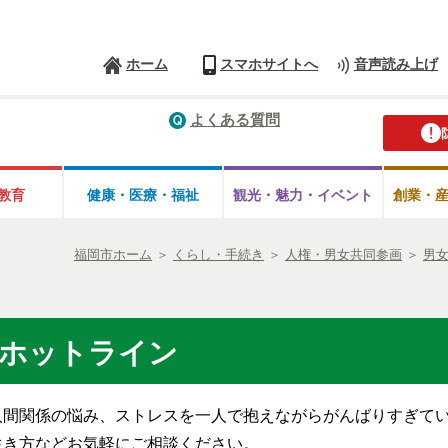
ホーム
スマホサイトへ
音声読み上げ
よくある質問
教育
健康・医療・
福祉
観光・魅力・
イベント
創業・
福岡市ホーム
＞
くらし・手続き
＞
人権・男女共同参画
＞
男
談ホットライン
人間関係の悩み、ストレスを一人で抱えながらがんばりすぎて
生き方などお気軽にご相談ください。