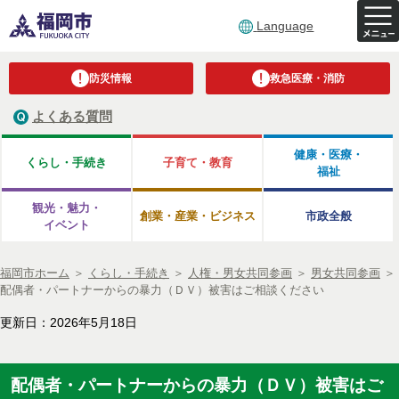
Language
防災情報
救急医療・消防
よくある質問
健康・医療・
くらし・手続き
子育て・教育
福祉
観光・魅力・
創業・産業・ビジネス
市政全般
イベント
福岡市ホーム
＞
くらし・手続き
＞
人権・男女共同参画
＞
男女共同参画
＞
配偶者・パートナーからの暴力（ＤＶ）被害はご相談ください
更新日：2026年5月18日
配偶者・パートナーからの暴力（ＤＶ）被害はご