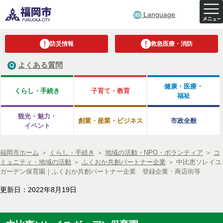
Language
防災情報
救急医療・消防
よくある質問
健康・医療・
くらし・手続き
子育て・教育
福祉
観光・魅力・
創業・産業・ビジネス
市政全般
イベント
福岡市ホーム
＞
くらし・手続き
＞
地域の活動・NPO・ボランティア
＞
コ
ミュニティ・地域の活動
＞
ふくおか共創パートナー企業
＞
中比恵ソレイユ
ガーデン保育園｜ふくおか共創パートナー企業 登録企業・商店街等
更新日：2022年8月19日