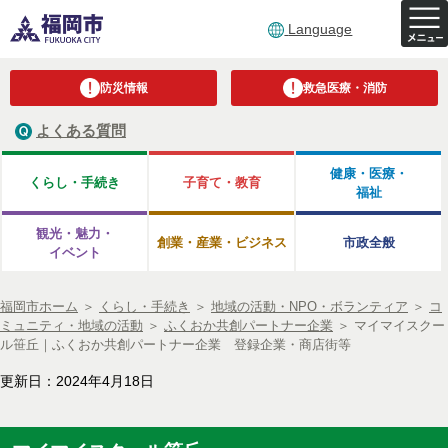
Language
防災情報
救急医療・消防
よくある質問
健康・医療・
くらし・手続き
子育て・教育
福祉
観光・魅力・
創業・産業・ビジネス
市政全般
イベント
福岡市ホーム
＞
くらし・手続き
＞
地域の活動・NPO・ボランティア
＞
コ
ミュニティ・地域の活動
＞
ふくおか共創パートナー企業
＞
マイマイスクー
ル笹丘｜ふくおか共創パートナー企業 登録企業・商店街等
更新日：2024年4月18日