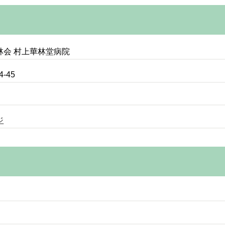
会 村上華林堂病院
-45
ジ