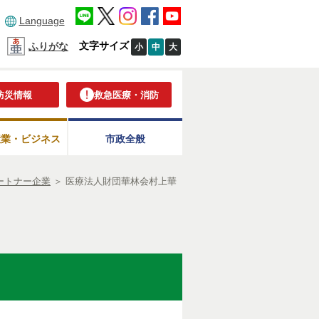
Language
文字サイズ
ふりがな
小
中
大
防災情報
救急医療・消防
産業・ビジネス
市政全般
ートナー企業
＞
医療法人財団華林会村上華