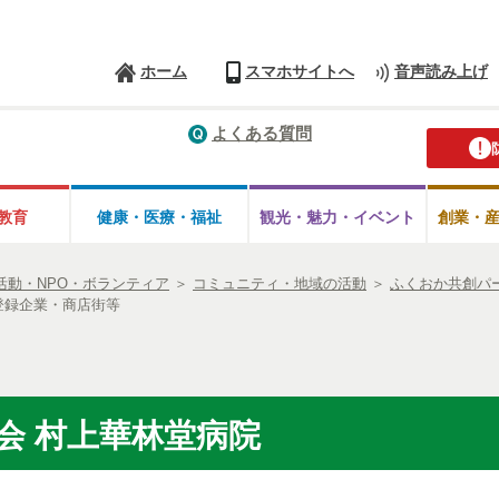
ホーム
スマホサイトへ
音声読み上げ
よくある質問
教育
健康・医療・
福祉
観光・魅力・
イベント
創業・
活動・NPO・ボランティア
＞
コミュニティ・地域の活動
＞
ふくおか共創パ
登録企業・商店街等
会 村上華林堂病院