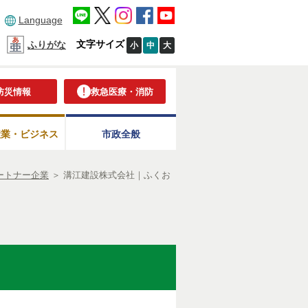
Language
文字サイズ
ふりがな
小
中
大
防災情報
救急医療・消防
産業・ビジネス
市政全般
ートナー企業
＞
溝江建設株式会社｜ふくお