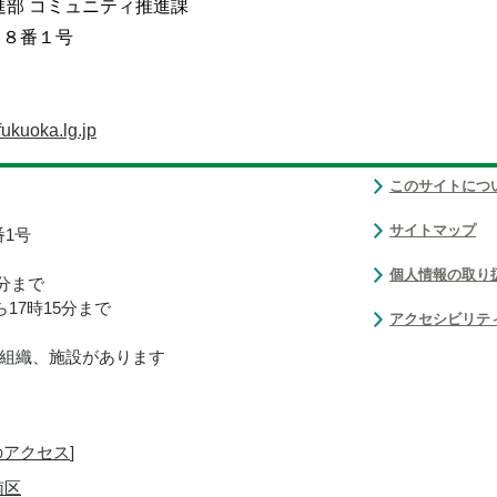
進部 コミュニティ推進課
目８番１号
ukuoka.lg.jp
このサイトにつ
サイトマップ
番1号
個人情報の取り
0分まで
17時15分まで
アクセシビリテ
組織、施設があります
のアクセス
]
南区