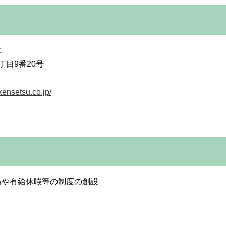
社
目9番20号
kensetsu.co.jp/
当や有給休暇等の制度の創設