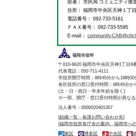
部署： 市民局 コミュニティ推
住所： 福岡市中央区天神１丁
電話番号： 092-733-5161
ＦＡＸ番号： 092-733-5595
E-mail：
community.CAB@city.f
〒810-8620 福岡市中央区天神1丁目8
代表電話：092-711-4111
市役所開庁時間：8時45分から18時0
各区役所の窓口受付時間：8時45分から
(土・日・祝日・年末年始を除く)
※一部、開庁・窓口受付時間が異なる
法人番号：3000020401307
[
組織一覧・各課お問い合わせ先
]
[
福岡市役所各庁舎の案内、福岡市へ
東区
博多区
中央区