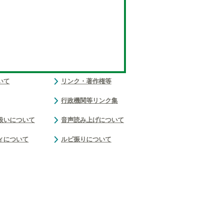
いて
リンク・著作権等
行政機関等リンク集
扱いについて
音声読み上げについて
ィについて
ルビ振りについて