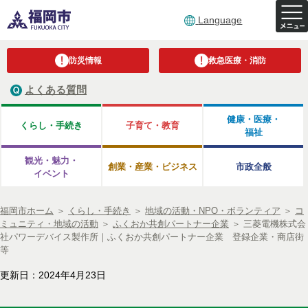
Language
防災情報
救急医療・消防
よくある質問
健康・医療・
くらし・手続き
子育て・教育
福祉
観光・魅力・
創業・産業・ビジネス
市政全般
イベント
福岡市ホーム
＞
くらし・手続き
＞
地域の活動・NPO・ボランティア
＞
コ
ミュニティ・地域の活動
＞
ふくおか共創パートナー企業
＞
三菱電機株式会
社パワーデバイス製作所｜ふくおか共創パートナー企業 登録企業・商店街
等
更新日：2024年4月23日