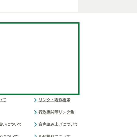
いて
リンク・著作権等
行政機関等リンク集
扱いについて
音声読み上げについて
ィについて
ルビ振りについて