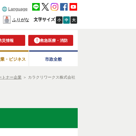
Language
文字サイズ
ふりがな
小
中
大
防災情報
救急医療・消防
産業・ビジネス
市政全般
ートナー企業
＞
カラクリワークス株式会社