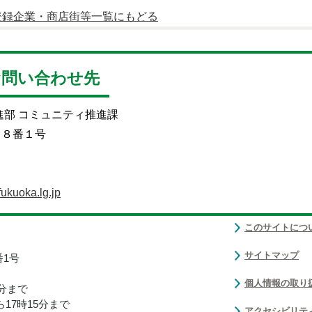
登録企業・商店街等一覧にもどる
お問い合わせ先
進部 コミュニティ推進課
目８番１号
ukuoka.lg.jp
このサイトにつ
サイトマップ
番1号
個人情報の取り
0分まで
17時15分まで
アクセシビリテ