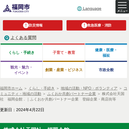
Language
防災情報
救急医療・消防
よくある質問
健康・医療・
くらし・手続き
子育て・教育
福祉
観光・魅力・
創業・産業・ビジネス
市政全般
イベント
福岡市ホーム
＞
くらし・手続き
＞
地域の活動・NPO・ボランティア
＞
コ
ミュニティ・地域の活動
＞
ふくおか共創パートナー企業
＞
株式会社天国
社 福岡会館．｜ふくおか共創パートナー企業 登録企業・商店街等
更新日：2024年4月22日