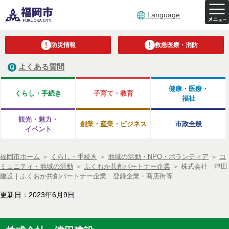
Language
防災情報
救急医療・消防
よくある質問
健康・医療・
くらし・手続き
子育て・教育
福祉
観光・魅力・
創業・産業・ビジネス
市政全般
イベント
福岡市ホーム
＞
くらし・手続き
＞
地域の活動・NPO・ボランティア
＞
コ
ミュニティ・地域の活動
＞
ふくおか共創パートナー企業
＞
株式会社 津田
建設｜ふくおか共創パートナー企業 登録企業・商店街等
更新日：2023年6月9日