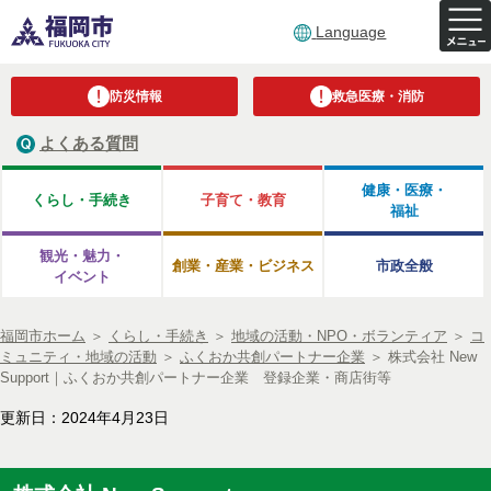
Language
防災情報
救急医療・消防
よくある質問
健康・医療・
くらし・手続き
子育て・教育
福祉
観光・魅力・
創業・産業・ビジネス
市政全般
イベント
福岡市ホーム
＞
くらし・手続き
＞
地域の活動・NPO・ボランティア
＞
コ
ミュニティ・地域の活動
＞
ふくおか共創パートナー企業
＞
株式会社 New
Support｜ふくおか共創パートナー企業 登録企業・商店街等
更新日：2024年4月23日