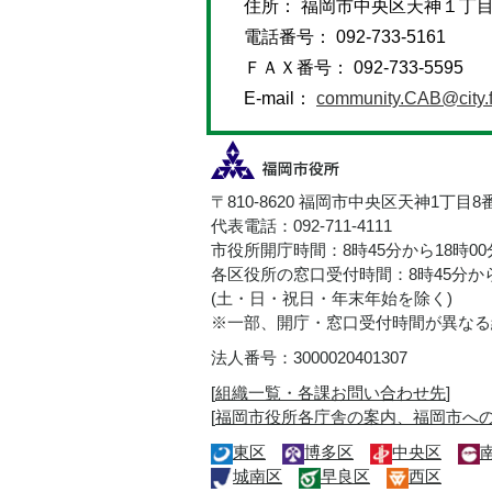
住所： 福岡市中央区天神１丁
電話番号： 092-733-5161
ＦＡＸ番号： 092-733-5595
E-mail：
community.CAB@city.f
〒810-8620 福岡市中央区天神1丁目8
代表電話：092-711-4111
市役所開庁時間：8時45分から18時0
各区役所の窓口受付時間：8時45分から
(土・日・祝日・年末年始を除く)
※一部、開庁・窓口受付時間が異なる
法人番号：3000020401307
[
組織一覧・各課お問い合わせ先
]
[
福岡市役所各庁舎の案内、福岡市へ
東区
博多区
中央区
城南区
早良区
西区