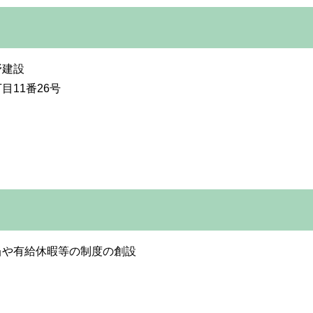
野建設
11番26号
当や有給休暇等の制度の創設