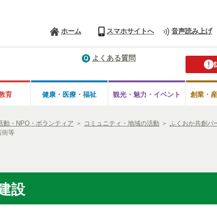
ホーム
スマホサイトへ
音声読み上げ
よくある質問
教育
健康・医療・
福祉
観光・魅力・
イベント
創業・
活動・NPO・ボランティア
＞
コミュニティ・地域の活動
＞
ふくおか共創パ
店街等
建設