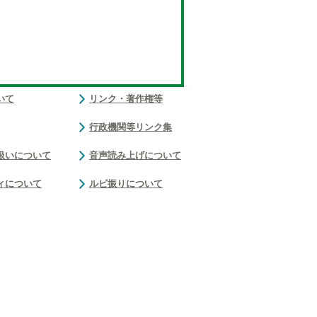
いて
リンク・著作権等
行政機関等リンク集
扱いについて
音声読み上げについて
ィについて
ルビ振りについて