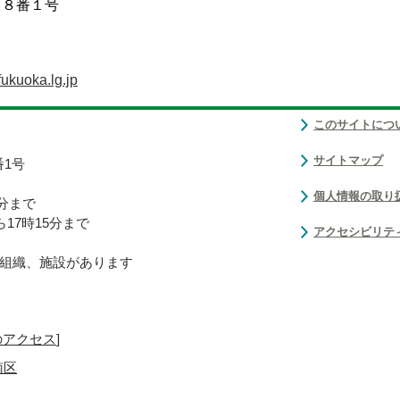
目８番１号
ukuoka.lg.jp
このサイトにつ
サイトマップ
番1号
個人情報の取り
0分まで
17時15分まで
アクセシビリテ
組織、施設があります
のアクセス
]
南区