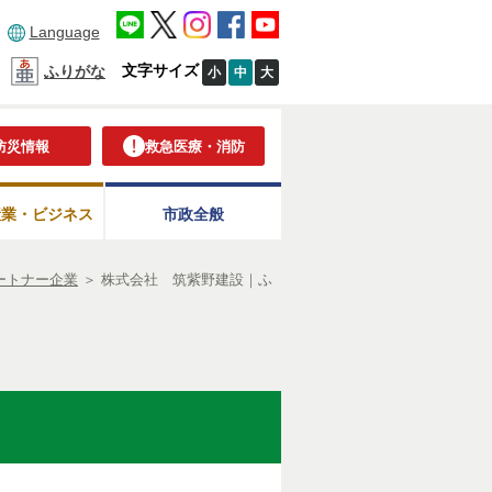
Language
文字サイズ
ふりがな
小
中
大
防災情報
救急医療・消防
産業・ビジネス
市政全般
ートナー企業
＞
株式会社 筑紫野建設｜ふ