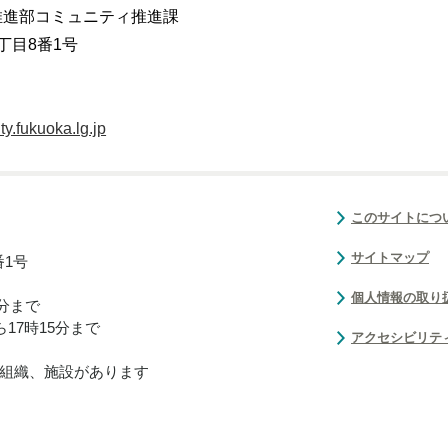
推進部コミュニティ推進課
丁目8番1号
.fukuoka.lg.jp
このサイトにつ
サイトマップ
番1号
個人情報の取り
0分まで
17時15分まで
アクセシビリテ
組織、施設があります