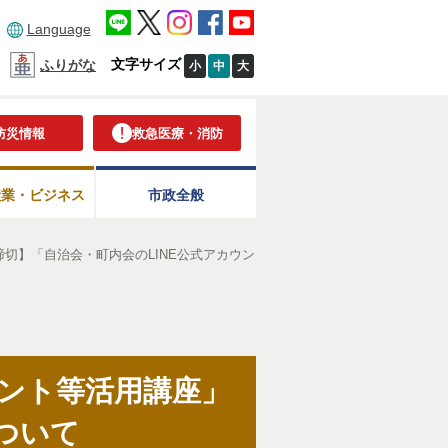
Language
文字サイズ
ふりがな
小
中
大
防災情報
救急医療・消防
産業・ビジネス
市政全般
締切】「自治会・町内会のLINE公式アカウン
ウント等活用講座」
ついて