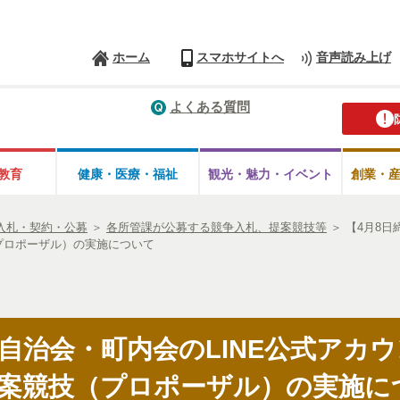
ホーム
スマホサイトへ
音声読み上げ
よくある質問
教育
健康・医療・
福祉
観光・魅力・
イベント
創業・
入札・契約・公募
＞
各所管課が公募する競争入札、提案競技等
＞
【4月8日
プロポーザル）の実施について
「自治会・町内会のLINE公式アカ
案競技（プロポーザル）の実施に