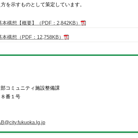
え方を示すものとして策定しています。
構想【概要】（PDF：2,842KB）
構想（PDF：12,758KB）
進部コミュニティ施設整備課
目８番１号
B@city.fukuoka.lg.jp