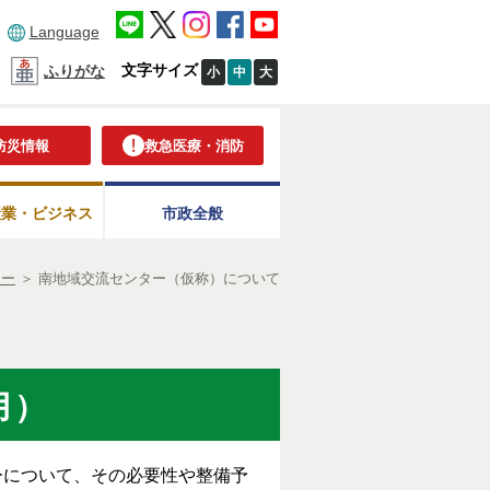
Language
文字サイズ
ふりがな
小
中
大
防災情報
救急医療・消防
産業・ビジネス
市政全般
ター
＞
南地域交流センター（仮称）について
月）
について、その必要性や整備予