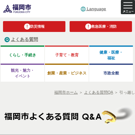
Language
防災情報
救急医療・消防
よくある質問
健康・医療・
くらし・手続き
子育て・教育
福祉
観光・魅力・
創業・産業・ビジネス
市政全般
イベント
福岡市ホーム
＞
よくある質問QA
＞
引っ越し