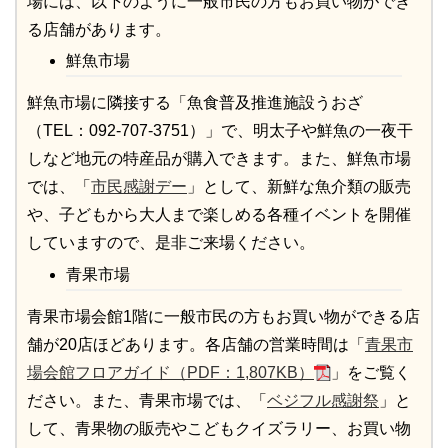
場には、以下のように一般市民の方もお買い物ができ
る店舗があります。
鮮魚市場
鮮魚市場に隣接する「魚食普及推進施設うおざ
（TEL：092-707-3751）」で、明太子や鮮魚の一夜干
しなど地元の特産品が購入できます。また、鮮魚市場
では、「
市民感謝デー
」として、新鮮な魚介類の販売
や、子どもから大人まで楽しめる各種イベントを開催
していますので、是非ご来場ください。
青果
市場
青果市場会館1階に一般市民の方もお買い物ができる店
舗が20店ほどあります。各店舗の営業時間は「
青果市
場会館フロアガイド（PDF：1,807KB）
」をご覧く
ださい。また、青果市場では、「
ベジフル感謝祭
」と
して、青果物の販売やこどもクイズラリー、お買い物