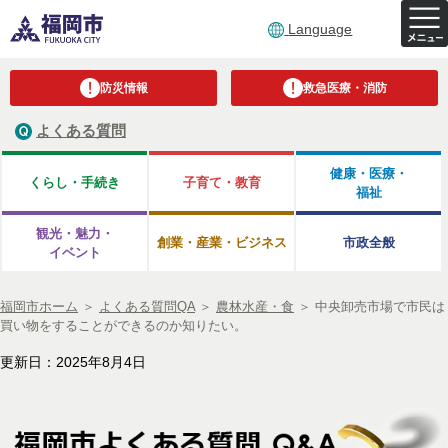
Language
防災情報
救急医療・消防
よくある質問
健康・医療・
くらし・手続き
子育て・教育
福祉
観光・魅力・
創業・産業・ビジネス
市政全般
イベント
福岡市ホーム
＞
よくある質問QA
＞
農林水産・食
＞
中央卸売市場で市民は
買い物をすることができるのか知りたい。
更新日：2025年8月4日