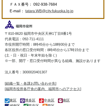
ＦＡＸ番号： 092-938-7684
E-mail：
tatara.WB@city.fukuoka.lg.jp
〒810-8620 福岡市中央区天神1丁目8番1号
代表電話：092-711-4111
市役所開庁時間：8時45分から18時00分まで
各区役所の窓口受付時間：8時45分から17時15分まで
(土・日・祝日・年末年始を除く)
※一部、開庁・窓口受付時間が異なる組織、施設があります
法人番号：3000020401307
[
組織一覧・各課お問い合わせ先
]
[
福岡市役所各庁舎の案内、福岡市へのアクセス
]
東区
博多区
中央区
南区
城南区
早良区
西区