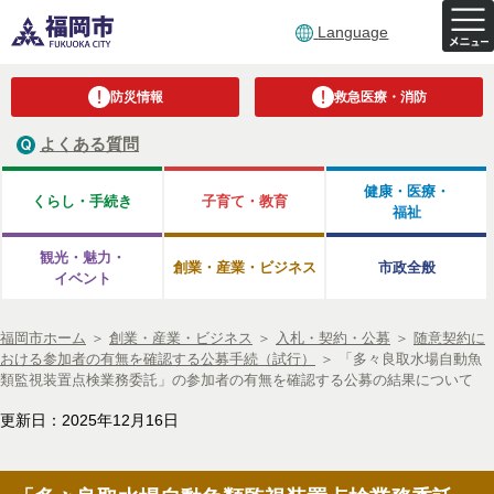
Language
防災情報
救急医療・消防
よくある質問
健康・医療・
くらし・手続き
子育て・教育
福祉
観光・魅力・
創業・産業・ビジネス
市政全般
イベント
福岡市ホーム
＞
創業・産業・ビジネス
＞
入札・契約・公募
＞
随意契約に
おける参加者の有無を確認する公募手続（試行）
＞
「多々良取水場自動魚
類監視装置点検業務委託」の参加者の有無を確認する公募の結果について
更新日：2025年12月16日