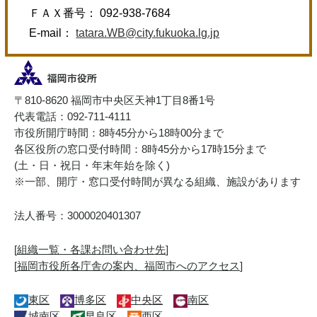
ＦＡＸ番号： 092-938-7684
E-mail：
tatara.WB@city.fukuoka.lg.jp
〒810-8620 福岡市中央区天神1丁目8番1号
代表電話：092-711-4111
市役所開庁時間：8時45分から18時00分まで
各区役所の窓口受付時間：8時45分から17時15分まで
(土・日・祝日・年末年始を除く)
※一部、開庁・窓口受付時間が異なる組織、施設があります
法人番号：3000020401307
[
組織一覧・各課お問い合わせ先
]
[
福岡市役所各庁舎の案内、福岡市へのアクセス
]
東区
博多区
中央区
南区
城南区
早良区
西区