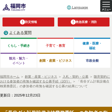
Language
防災情報
救急医療・消防
よくある質問
健康・医療・
くらし・手続き
子育て・教育
福祉
観光・魅力・
創業・産業・ビジネス
市政全般
イベント
福岡市ホーム
＞
創業・産業・ビジネス
＞
入札・契約・公募
＞
随意契約に
おける参加者の有無を確認する公募手続（試行）
＞
「長谷ダム計装設備点
検業務委託」の参加者の有無を確認する公募の結果について
更新日：2025年12月23日