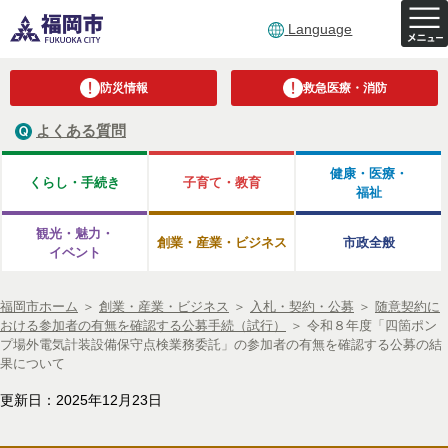
Language
防災情報
救急医療・消防
よくある質問
健康・医療・
くらし・手続き
子育て・教育
福祉
観光・魅力・
創業・産業・ビジネス
市政全般
イベント
福岡市ホーム
＞
創業・産業・ビジネス
＞
入札・契約・公募
＞
随意契約に
おける参加者の有無を確認する公募手続（試行）
＞
令和８年度「四箇ポン
プ場外電気計装設備保守点検業務委託」の参加者の有無を確認する公募の結
果について
更新日：2025年12月23日