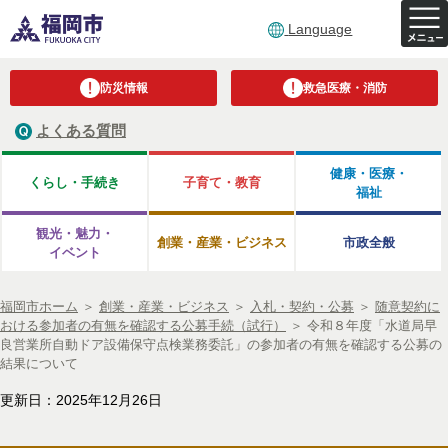
Language
防災情報
救急医療・消防
よくある質問
健康・医療・
くらし・手続き
子育て・教育
福祉
観光・魅力・
創業・産業・ビジネス
市政全般
イベント
福岡市ホーム
＞
創業・産業・ビジネス
＞
入札・契約・公募
＞
随意契約に
おける参加者の有無を確認する公募手続（試行）
＞
令和８年度「水道局早
良営業所自動ドア設備保守点検業務委託」の参加者の有無を確認する公募の
結果について
更新日：2025年12月26日