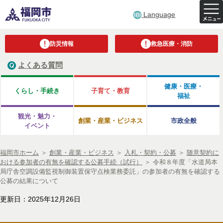
Language
防災情報
救急医療・消防
よくある質問
健康・医療・
くらし・手続き
子育て・教育
福祉
観光・魅力・
創業・産業・ビジネス
市政全般
イベント
福岡市ホーム
＞
創業・産業・ビジネス
＞
入札・契約・公募
＞
随意契約に
おける参加者の有無を確認する公募手続（試行）
＞
令和８年度「水道局本
局庁舎空調設備監視制御装置保守点検業務委託」の参加者の有無を確認する
公募の結果について
更新日：2025年12月26日