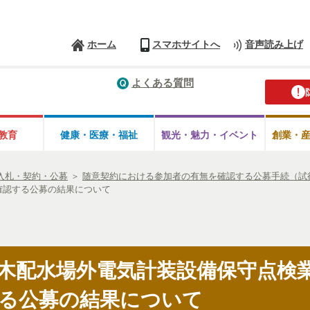
ホーム
スマホサイトへ
音声読み上げ
よくある質問
教育
健康・医療・
福祉
観光・魅力・
イベント
創業・
入札・契約・公募
＞
随意契約における参加者の有無を確認する公募手続（試
確認する公募の結果について
木配水場外電気計装設備保守点検
る公募の結果について