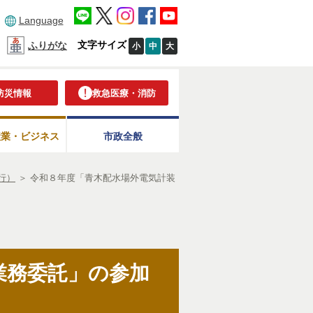
Language
文字サイズ
ふりがな
小
中
大
防災情報
救急医療・消防
産業・ビジネス
市政全般
行）
＞
令和８年度「青木配水場外電気計装
業務委託」の参加