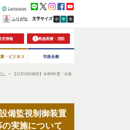
Language
文字サイズ
ふりがな
小
中
大
防災情報
救急医療・消防
産業・ビジネス
市政全般
行）
＞
【12月24日締切】令和8年度「水道
調設備監視制御装置
募の実施について