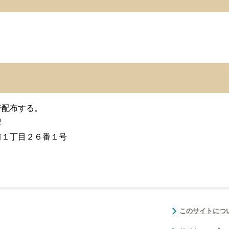
で配布する。
課
前１丁目２６番１号
このサイトにつ