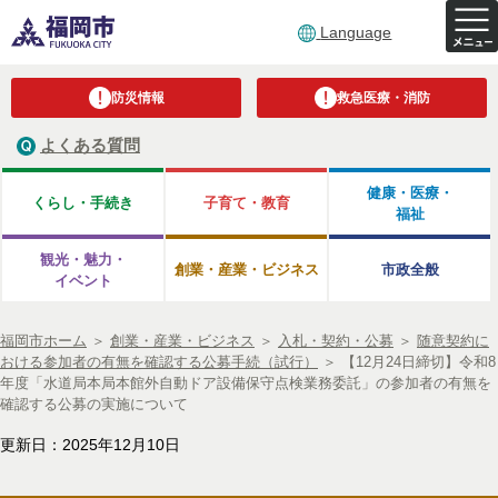
Language
防災情報
救急医療・消防
よくある質問
健康・医療・
くらし・手続き
子育て・教育
福祉
観光・魅力・
創業・産業・ビジネス
市政全般
イベント
福岡市ホーム
＞
創業・産業・ビジネス
＞
入札・契約・公募
＞
随意契約に
おける参加者の有無を確認する公募手続（試行）
＞
【12月24日締切】令和8
年度「水道局本局本館外自動ドア設備保守点検業務委託」の参加者の有無を
確認する公募の実施について
更新日：2025年12月10日