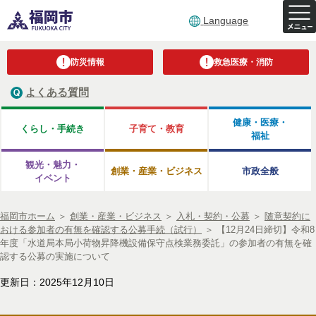
Language
防災情報
救急医療・消防
よくある質問
健康・医療・
くらし・手続き
子育て・教育
福祉
観光・魅力・
創業・産業・ビジネス
市政全般
イベント
福岡市ホーム
＞
創業・産業・ビジネス
＞
入札・契約・公募
＞
随意契約に
おける参加者の有無を確認する公募手続（試行）
＞
【12月24日締切】令和8
年度「水道局本局小荷物昇降機設備保守点検業務委託」の参加者の有無を確
認する公募の実施について
更新日：2025年12月10日