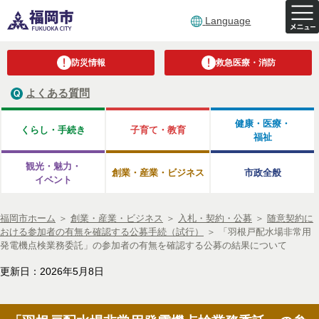
Language
防災情報
救急医療・消防
よくある質問
健康・医療・
くらし・手続き
子育て・教育
福祉
観光・魅力・
創業・産業・ビジネス
市政全般
イベント
福岡市ホーム
＞
創業・産業・ビジネス
＞
入札・契約・公募
＞
随意契約に
おける参加者の有無を確認する公募手続（試行）
＞
「羽根戸配水場非常用
発電機点検業務委託」の参加者の有無を確認する公募の結果について
更新日：2026年5月8日