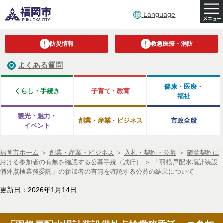
Language
防災情報
救急医療・消防
よくある質問
健康・医療・
くらし・手続き
子育て・教育
福祉
観光・魅力・
創業・産業・ビジネス
市政全般
イベント
福岡市ホーム
＞
創業・産業・ビジネス
＞
入札・契約・公募
＞
随意契約に
おける参加者の有無を確認する公募手続（試行）
＞
「羽根戸配水場計装設
備外点検業務委託」の参加者の有無を確認する公募の結果について
更新日：2026年1月14日