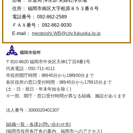
部署： 水道局 浄水部 夫婦石浄水場
住所： 福岡市南区大字桧原８５３番６号
電話番号： 092-862-2589
ＦＡＸ番号： 092-862-9030
E-mail：
meotoishi.WB@city.fukuoka.lg.jp
〒810-8620 福岡市中央区天神1丁目8番1号
代表電話：092-711-4111
市役所開庁時間：8時45分から18時00分まで
各区役所の窓口受付時間：8時45分から17時15分まで
(土・日・祝日・年末年始を除く)
※一部、開庁・窓口受付時間が異なる組織、施設があります
法人番号：3000020401307
[
組織一覧・各課お問い合わせ先
]
[
福岡市役所各庁舎の案内、福岡市へのアクセス
]