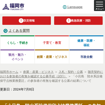
Language
防災情報
救急医療・消防
よくある質問
健康・医療・
くらし・手続き
子育て・教育
福祉
観光・魅力・
創業・産業・ビジネス
市政全般
イベント
福岡市ホーム
＞
創業・産業・ビジネス
＞
入札・契約・公募
＞
随意契約に
おける参加者の有無を確認する公募手続（試行）
＞
「小呂島 陸水系設備
保守点検業務委託」の参加者の有無を確認する公募の結果について
更新日：2024年7月8日