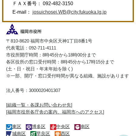
ＦＡＸ番号： 092-482-3150
E-mail：
josuichosei.WB@city.fukuoka.lg.jp
〒810-8620 福岡市中央区天神1丁目8番1号
代表電話：092-711-4111
市役所開庁時間：8時45分から18時00分まで
各区役所の窓口受付時間：8時45分から17時15分まで
(土・日・祝日・年末年始を除く)
※一部、開庁・窓口受付時間が異なる組織、施設があります
法人番号：3000020401307
[
組織一覧・各課お問い合わせ先
]
[
福岡市役所各庁舎の案内、福岡市へのアクセス
]
東区
博多区
中央区
南区
城南区
早良区
西区