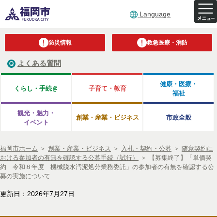
Language
防災情報
救急医療・消防
よくある質問
健康・医療・
くらし・手続き
子育て・教育
福祉
観光・魅力・
創業・産業・ビジネス
市政全般
イベント
福岡市ホーム
＞
創業・産業・ビジネス
＞
入札・契約・公募
＞
随意契約に
おける参加者の有無を確認する公募手続（試行）
＞
【募集終了】「単価契
約 令和８年度 機械脱水汚泥処分業務委託」の参加者の有無を確認する公
募の実施について
更新日：2026年7月27日