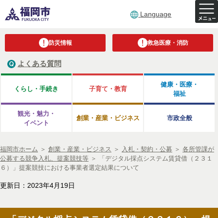
Language
防災情報
救急医療・消防
よくある質問
健康・医療・
くらし・手続き
子育て・教育
福祉
観光・魅力・
創業・産業・ビジネス
市政全般
イベント
福岡市ホーム
＞
創業・産業・ビジネス
＞
入札・契約・公募
＞
各所管課が
公募する競争入札、提案競技等
＞
「デジタル採点システム賃貸借（２３１
６）」提案競技における事業者選定結果について
更新日：2023年4月19日