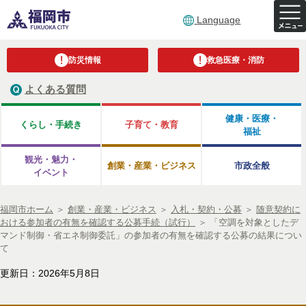
Language
防災情報
救急医療・消防
よくある質問
健康・医療・
くらし・手続き
子育て・教育
福祉
観光・魅力・
創業・産業・ビジネス
市政全般
イベント
福岡市ホーム
＞
創業・産業・ビジネス
＞
入札・契約・公募
＞
随意契約に
おける参加者の有無を確認する公募手続（試行）
＞
「空調を対象としたデ
マンド制御・省エネ制御委託」の参加者の有無を確認する公募の結果につい
て
更新日：2026年5月8日