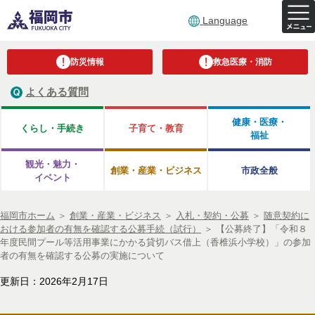
Language
防災情報
救急医療・消防
よくある質問
健康・医療・
くらし・手続き
子育て・教育
福祉
観光・魅力・
創業・産業・ビジネス
市政全般
イベント
福岡市ホーム
＞
創業・産業・ビジネス
＞
入札・契約・公募
＞
随意契約に
おける参加者の有無を確認する公募手続（試行）
＞
【公募終了】「令和８
年度民間プール等活用事業にかかる貸切バス借上（香椎浜小学校）」の参加
者の有無を確認する公募の実施について
更新日：2026年2月17日