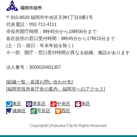
〒810-8620 福岡市中央区天神1丁目8番1号
代表電話：092-711-4111
市役所開庁時間：8時45分から18時00分まで
各区役所の窓口受付時間：8時45分から17時15分まで
(土・日・祝日・年末年始を除く)
※一部、開庁・窓口受付時間が異なる組織、施設があります
法人番号：3000020401307
[
組織一覧・各課お問い合わせ先
]
[
福岡市役所各庁舎の案内、福岡市へのアクセス
]
東区
博多区
中央区
南区
城南区
早良区
西区
Copyright(C)Fukuoka City.All Rights Reserved.