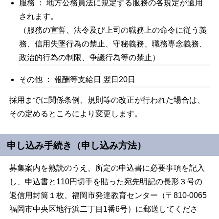
服務 ： 地方公務員法に規定する服務の各規定が適用
されます。
（服務の宣誓、法令及び上司の職務上の命令に従う義
務、信用失墜行為の禁止、守秘義務、職務専念義務、
政治的行為の制限、争議行為等の禁止）
その他 ： 報酬等支給日 翌日20日
採用までに関係条例、規則等の改正が行われた場合は、
その定めるところにより変更します。
申し込み手続き（申し込み方法）
募集案内を熟読のうえ、所定の申込書に必要事項を記入
し、申込書と110円切手を貼った宛先明記の長形３号の
返信用封筒１枚、福岡市発達教育センター（〒810-0065
福岡市中央区地行浜二丁目1番6号）に郵送してくださ