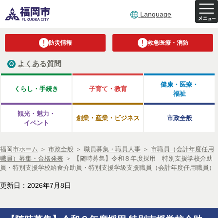
Language
防災情報
救急医療・消防
よくある質問
健康・医療・
くらし・手続き
子育て・教育
福祉
観光・魅力・
創業・産業・ビジネス
市政全般
イベント
福岡市ホーム
＞
市政全般
＞
職員募集・職員人事
＞
市職員（会計年度任用
職員）募集・合格発表
＞
【随時募集】令和８年度採用 特別支援学校介助
員・特別支援学校給食介助員・特別支援学級支援職員（会計年度任用職員）
更新日：2026年7月8日