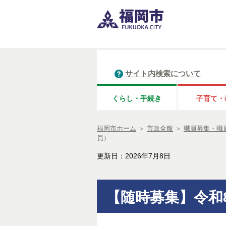
サイト内検索について
くらし・手続き
子育て・
福岡市ホーム
＞
市政全般
＞
職員募集・職
員）
更新日：2026年7月8日
【随時募集】令和