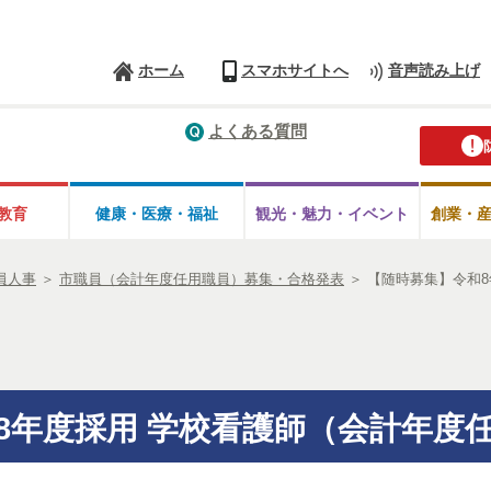
ホーム
スマホサイトへ
音声読み上げ
よくある質問
教育
健康・医療・
福祉
観光・魅力・
イベント
創業・
員人事
＞
市職員（会計年度任用職員）募集・合格発表
＞
【随時募集】令和
8年度採用 学校看護師（会計年度