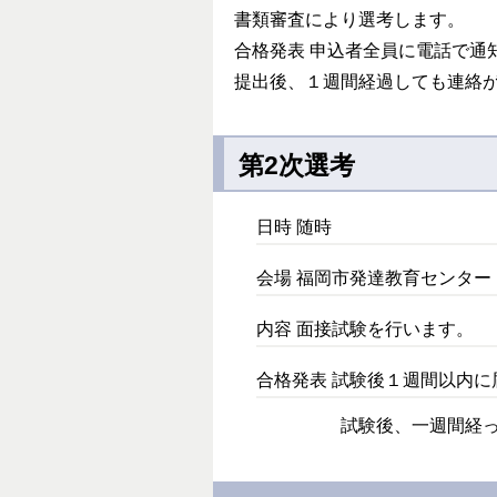
書類審査により選考します。
合格発表 申込者全員に電話で通
提出後、１週間経過しても連絡がな
第2次選考
日時 随時
会場 福岡市発達教育センタ
内容 面接試験を行います。
合格発表 試験後１週間以内
試験後、一週間経