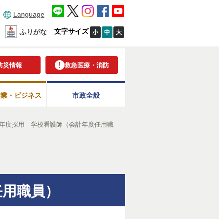
Language
文字サイズ
ふりがな
小
中
大
防災情報
救急医療・消防
産業・ビジネス
市政全般
8年度採用 学校看護師（会計年度任用職
任用職員）