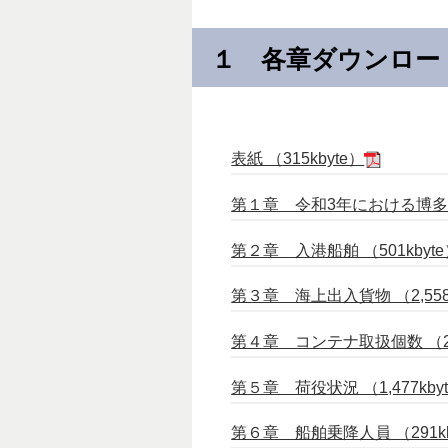
１ 各章ダウンロー
表紙 （315kbyte）
第１章 令和3年における博多港の
第２章 入港船舶 （501kbyt
第３章 海上出入貨物 （2,558k
第４章 コンテナ取扱個数 （285
第５章 荷役状況 （1,477kby
第６章 船舶乗降人員 （291kb