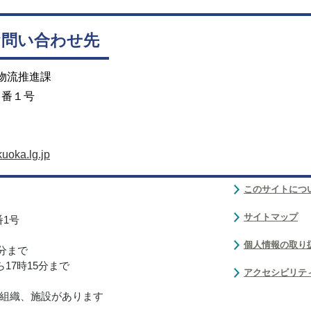
お問い合わせ先
 物流推進課
２番１号
uoka.lg.jp
このサイトにつ
サイトマップ
番1号
個人情報の取り
0分まで
17時15分まで
アクセシビリテ
組織、施設があります