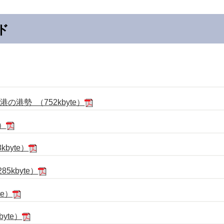
ド
港勢 （752kbyte）
e）
byte）
kbyte）
te）
yte）