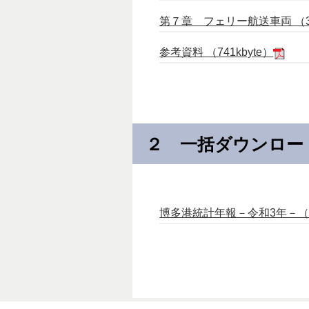
第７章 フェリー航送車両 （386
参考資料 （741kbyte）
２ 一括ダウンロ
博多港統計年報－令和3年－（2021