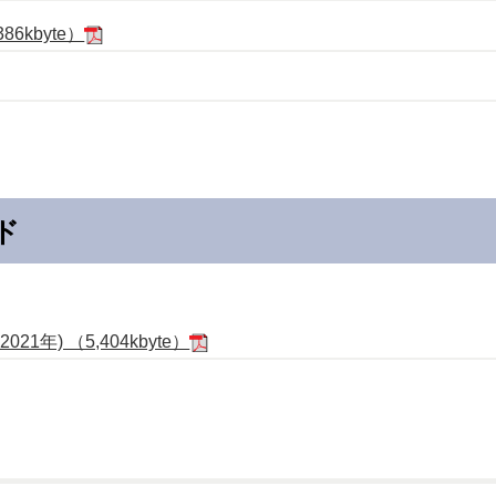
kbyte）
ード
年) （5,404kbyte）