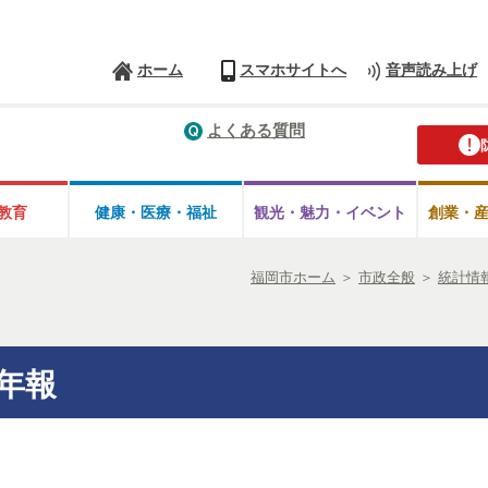
ホーム
スマホサイトへ
音声読み上げ
よくある質問
教育
健康・医療・
福祉
観光・魅力・
イベント
創業・
福岡市ホーム
＞
市政全般
＞
統計情
年報