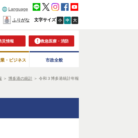
Language
文字サイズ
ふりがな
小
中
大
防災情報
救急医療・消防
産業・ビジネス
市政全般
報
＞
博多港の統計
＞
令和３博多港統計年報