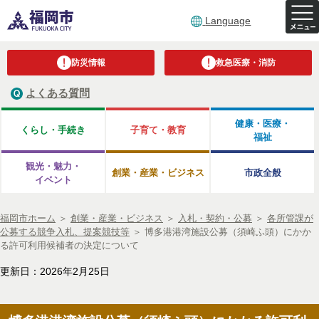
Language
防災情報
救急医療・消防
よくある質問
健康・医療・
くらし・手続き
子育て・教育
福祉
観光・魅力・
創業・産業・ビジネス
市政全般
イベント
福岡市ホーム
＞
創業・産業・ビジネス
＞
入札・契約・公募
＞
各所管課が
公募する競争入札、提案競技等
＞
博多港港湾施設公募（須崎ふ頭）にかか
る許可利用候補者の決定について
更新日：2026年2月25日