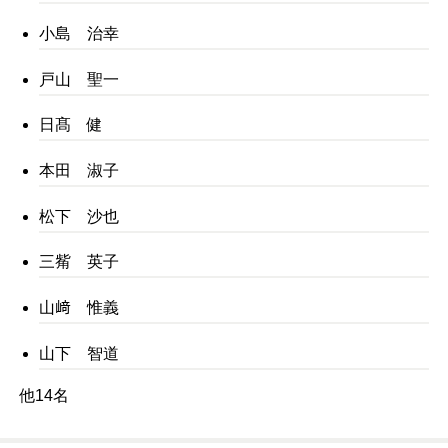
小島 治幸
戸山 聖一
日髙 健
本田 淑子
松下 沙也
三觜 英子
山﨑 惟義
山下 智道
他14名