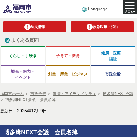
Language
防災情報
救急医療・消防
よくある質問
健康・医療・
くらし・手続き
子育て・教育
福祉
観光・魅力・
創業・産業・ビジネス
市政全般
イベント
福岡市ホーム
＞
市政全般
＞
港湾・アイランドシティ
＞
博多湾NEXT会議
＞
博多湾NEXT会議 会員名簿
更新日：2025年12月9日
博多湾NEXT会議 会員名簿