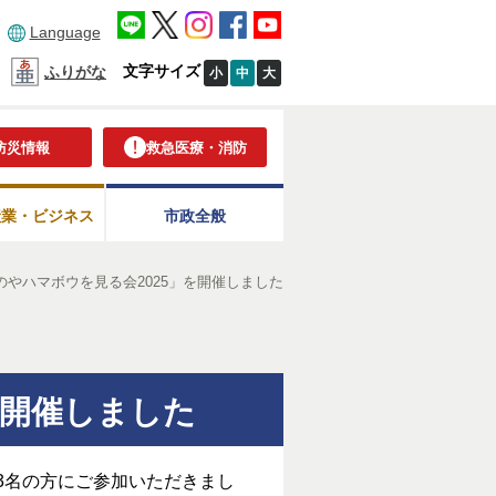
Language
文字サイズ
ふりがな
小
中
大
防災情報
救急医療・消防
産業・ビジネス
市政全般
やハマボウを見る会2025」を開催しました
を開催しました
23名の方にご参加いただきまし