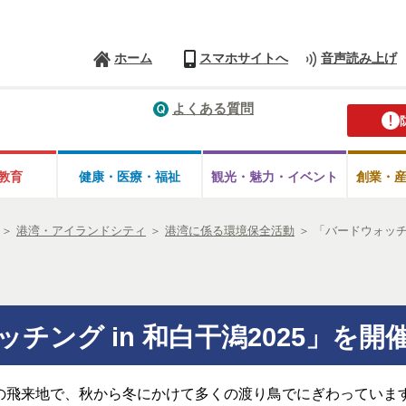
ホーム
スマホサイトへ
音声読み上げ
よくある質問
教育
健康・医療・
福祉
観光・魅力・
イベント
創業・
＞
港湾・アイランドシティ
＞
港湾に係る環境保全活動
＞
「バードウォッチン
チング in 和白干潟2025」を
飛来地で、秋から冬にかけて多くの渡り鳥でにぎわっていま