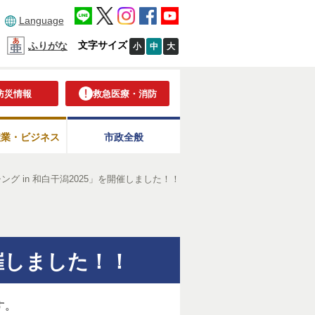
Language
文字サイズ
ふりがな
小
中
大
防災情報
救急医療・消防
産業・ビジネス
市政全般
グ in 和白干潟2025」を開催しました！！
開催しました！！
す。