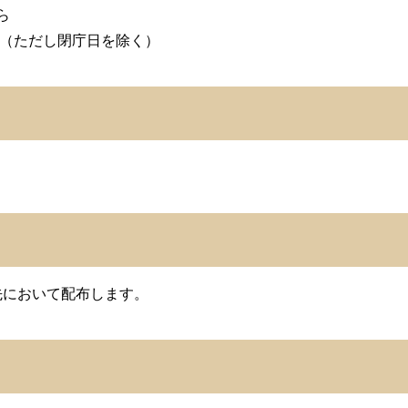
ら
まで（ただし閉庁日を除く）
先において配布します。