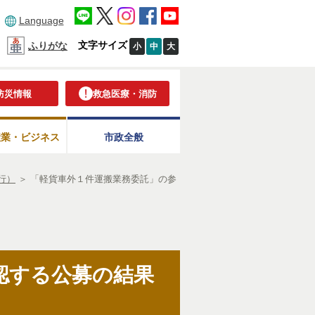
Language
文字サイズ
ふりがな
小
中
大
防災情報
救急医療・消防
産業・ビジネス
市政全般
行）
＞
「軽貨車外１件運搬業務委託」の参
認する公募の結果