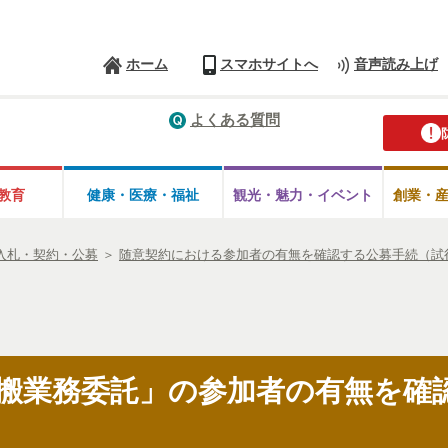
ホーム
スマホサイトへ
音声読み上げ
よくある質問
教育
健康・医療・
福祉
観光・魅力・
イベント
創業・
入札・契約・公募
＞
随意契約における参加者の有無を確認する公募手続（試
搬業務委託」の参加者の有無を確