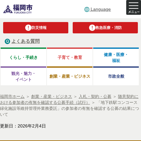
Language
防災情報
救急医療・消防
よくある質問
健康・医療・
くらし・手続き
子育て・教育
福祉
観光・魅力・
創業・産業・ビジネス
市政全般
イベント
福岡市ホーム
＞
創業・産業・ビジネス
＞
入札・契約・公募
＞
随意契約に
おける参加者の有無を確認する公募手続（試行）
＞
「地下鉄駅コンコース
緑化施設等維持管理外業務委託」の参加者の有無を確認する公募の結果につ
いて
更新日：2026年2月4日