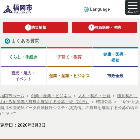
Language
防災情報
救急医療・消防
よくある質問
健康・医療・
くらし・手続き
子育て・教育
福祉
観光・魅力・
創業・産業・ビジネス
市政全般
イベント
福岡市ホーム
＞
創業・産業・ビジネス
＞
入札・契約・公募
＞
随意契約に
おける参加者の有無を確認する公募手続（試行）
＞
確認公募
＞
「駅ナカ店
舗用水道光熱メータ自動検針システム賃貸借」の有無を確認する公募の結果
について
更新日：2026年3月3日