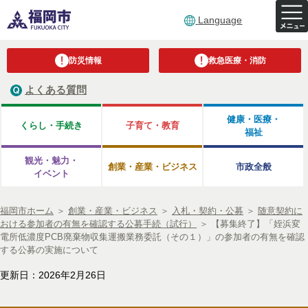
Language
防災情報
救急医療・消防
よくある質問
健康・医療・
くらし・手続き
子育て・教育
福祉
観光・魅力・
創業・産業・ビジネス
市政全般
イベント
福岡市ホーム
＞
創業・産業・ビジネス
＞
入札・契約・公募
＞
随意契約に
おける参加者の有無を確認する公募手続（試行）
＞
【募集終了】「姪浜変
電所低濃度PCB廃棄物収集運搬業務委託（その１）」の参加者の有無を確認
する公募の実施について
更新日：2026年2月26日