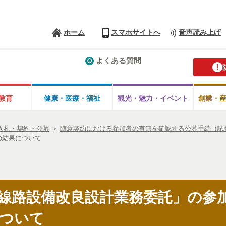
ホーム
スマホサイトへ
音声読み上げ
よくある質問
教育
健康・医療・
福祉
観光・魅力・
イベント
創業・
入札・契約・公募
＞
随意契約における参加者の有無を確認する公募手続（試
の結果について
線路設備改良設計業務委託」の参
ついて