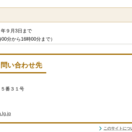
年９月3日まで
0分から16時00分まで）
お問い合わせ先
目５番３１号
.lg.jp
このサイトにつ