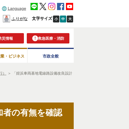
Language
文字サイズ
ふりがな
小
中
大
防災情報
救急医療・消防
産業・ビジネス
市政全般
行）
＞
「姪浜車両基地電線路設備改良設計
加者の有無を確認