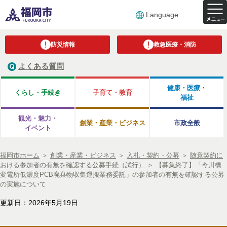
Language
防災情報
救急医療・消防
よくある質問
健康・医療・
くらし・手続き
子育て・教育
福祉
観光・魅力・
創業・産業・ビジネス
市政全般
イベント
福岡市ホーム
＞
創業・産業・ビジネス
＞
入札・契約・公募
＞
随意契約に
おける参加者の有無を確認する公募手続（試行）
＞
【募集終了】「今川橋
変電所低濃度PCB廃棄物収集運搬業務委託」の参加者の有無を確認する公募
の実施について
更新日：2026年5月19日