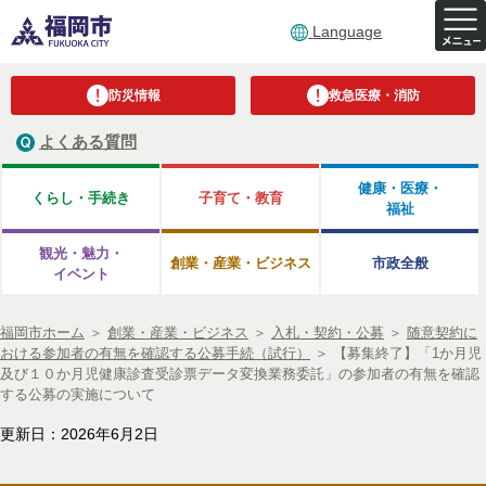
Language
防災情報
救急医療・消防
よくある質問
健康・医療・
くらし・手続き
子育て・教育
福祉
観光・魅力・
創業・産業・ビジネス
市政全般
イベント
福岡市ホーム
＞
創業・産業・ビジネス
＞
入札・契約・公募
＞
随意契約に
おける参加者の有無を確認する公募手続（試行）
＞
【募集終了】「1か月児
及び１０か月児健康診査受診票データ変換業務委託」の参加者の有無を確認
する公募の実施について
更新日：2026年6月2日