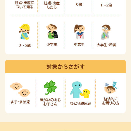
妊娠・出産に
妊娠・出産
0歳
1～2歳
ついて知る
したら
小学生
中高生
大学生・若者
3～5歳
対象からさがす
経済的に
障がいのある
多子・多胎児
お困りの方
ひとり親家庭
お子さん