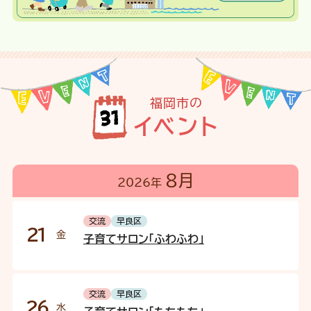
福岡市の
イベント
8月
2026年
交流
早良区
21
金
子育てサロン「ふわふわ」
交流
早良区
26
水